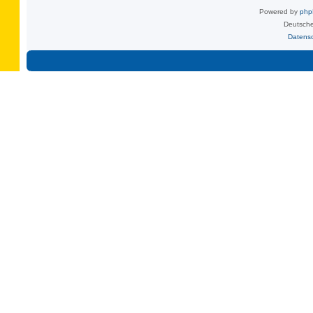
Powered by
ph
Deutsche
Datens