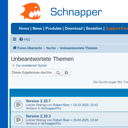
Home
|
News
|
Produkte
|
Download
|
Bestellen
|
Support-Fo
FAQ
Foren-Übersicht
Suche
Unbeantwortete Themen
Unbeantwortete Themen
Zur erweiterten Suche
Suche
Erweiterte Suche
Die Suche ergab 351 Tre
Version 2.10.7
Letzter Beitrag von
Robert Beer
«
19.10.2025, 10:42
Verfasst in
SchnapperPro
Version 2.10.3
Letzter Beitrag von
Robert Beer
«
26.04.2025, 13:44
Verfasst in
SchnapperPro