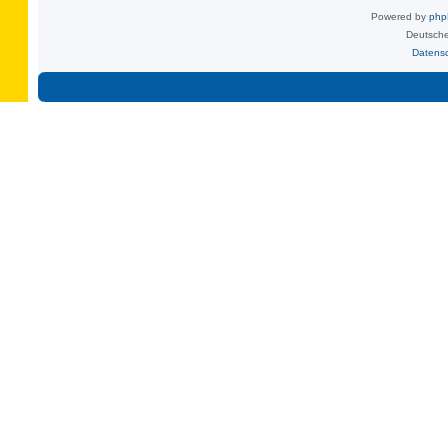
Powered by
ph
Deutsche
Datens