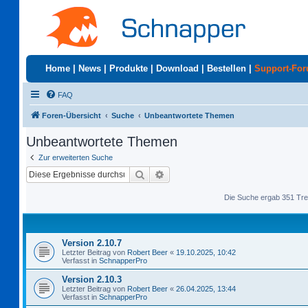
Home
|
News
|
Produkte
|
Download
|
Bestellen
|
Support-Fo
FAQ
Foren-Übersicht
Suche
Unbeantwortete Themen
Unbeantwortete Themen
Zur erweiterten Suche
Suche
Erweiterte Suche
Die Suche ergab 351 Tre
Version 2.10.7
Letzter Beitrag von
Robert Beer
«
19.10.2025, 10:42
Verfasst in
SchnapperPro
Version 2.10.3
Letzter Beitrag von
Robert Beer
«
26.04.2025, 13:44
Verfasst in
SchnapperPro