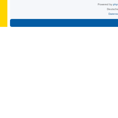
Powered by
ph
Deutsche
Datens