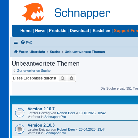
Home
|
News
|
Produkte
|
Download
|
Bestellen
|
Support-Fo
FAQ
Foren-Übersicht
Suche
Unbeantwortete Themen
Unbeantwortete Themen
Zur erweiterten Suche
Suche
Erweiterte Suche
Die Suche ergab 351 Tre
Version 2.10.7
Letzter Beitrag von
Robert Beer
«
19.10.2025, 10:42
Verfasst in
SchnapperPro
Version 2.10.3
Letzter Beitrag von
Robert Beer
«
26.04.2025, 13:44
Verfasst in
SchnapperPro