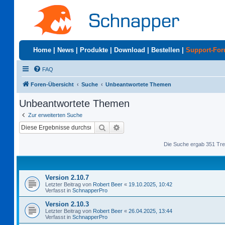
Home
|
News
|
Produkte
|
Download
|
Bestellen
|
Support-Fo
FAQ
Foren-Übersicht
Suche
Unbeantwortete Themen
Unbeantwortete Themen
Zur erweiterten Suche
Suche
Erweiterte Suche
Die Suche ergab 351 Tre
Version 2.10.7
Letzter Beitrag von
Robert Beer
«
19.10.2025, 10:42
Verfasst in
SchnapperPro
Version 2.10.3
Letzter Beitrag von
Robert Beer
«
26.04.2025, 13:44
Verfasst in
SchnapperPro