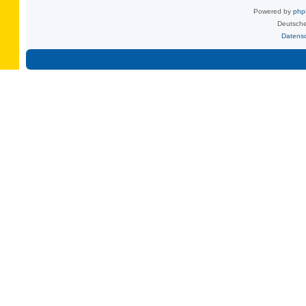
Powered by
ph
Deutsche
Datens