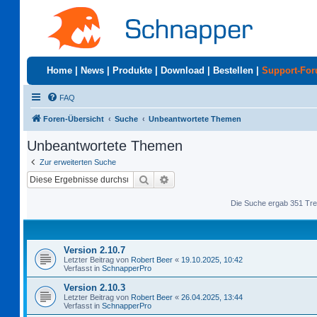
Home
|
News
|
Produkte
|
Download
|
Bestellen
|
Support-Fo
FAQ
Foren-Übersicht
Suche
Unbeantwortete Themen
Unbeantwortete Themen
Zur erweiterten Suche
Suche
Erweiterte Suche
Die Suche ergab 351 Tre
Version 2.10.7
Letzter Beitrag von
Robert Beer
«
19.10.2025, 10:42
Verfasst in
SchnapperPro
Version 2.10.3
Letzter Beitrag von
Robert Beer
«
26.04.2025, 13:44
Verfasst in
SchnapperPro