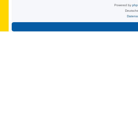
Powered by
ph
Deutsche
Datens