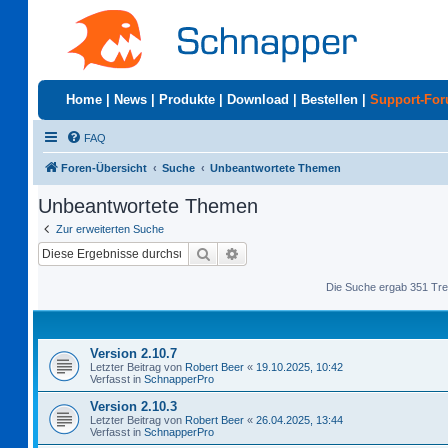
Home
|
News
|
Produkte
|
Download
|
Bestellen
|
Support-Fo
FAQ
Foren-Übersicht
Suche
Unbeantwortete Themen
Unbeantwortete Themen
Zur erweiterten Suche
Suche
Erweiterte Suche
Die Suche ergab 351 Tre
Version 2.10.7
Letzter Beitrag von
Robert Beer
«
19.10.2025, 10:42
Verfasst in
SchnapperPro
Version 2.10.3
Letzter Beitrag von
Robert Beer
«
26.04.2025, 13:44
Verfasst in
SchnapperPro