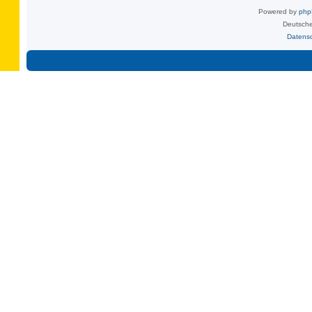
Powered by
ph
Deutsche
Datens