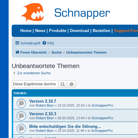
Home
|
News
|
Produkte
|
Download
|
Bestellen
|
Support-Fo
Schnellzugriff
FAQ
Foren-Übersicht
Suche
Unbeantwortete Themen
Unbeantwortete Themen
Zur erweiterten Suche
Suche
Erweiterte Suche
THEMEN
Version 2.10.7
von
Robert Beer
»
19.10.2025, 10:42
» in
SchnapperPro
Version 2.10.3
von
Robert Beer
»
26.04.2025, 13:44
» in
SchnapperPro
Bitte entschuldigen Sie die Störung...
von
Robert Beer
»
25.04.2025, 11:48
» in
SchnapperPro