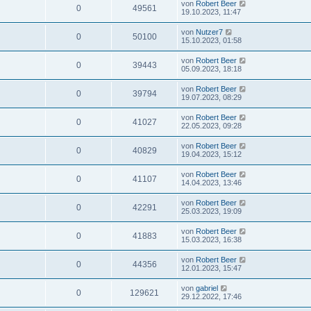
von
Robert Beer
0
49561
19.10.2023, 11:47
von
Nutzer7
0
50100
15.10.2023, 01:58
von
Robert Beer
0
39443
05.09.2023, 18:18
von
Robert Beer
0
39794
19.07.2023, 08:29
von
Robert Beer
0
41027
22.05.2023, 09:28
von
Robert Beer
0
40829
19.04.2023, 15:12
von
Robert Beer
0
41107
14.04.2023, 13:46
von
Robert Beer
0
42291
25.03.2023, 19:09
von
Robert Beer
0
41883
15.03.2023, 16:38
von
Robert Beer
0
44356
12.01.2023, 15:47
von
gabriel
0
129621
29.12.2022, 17:46