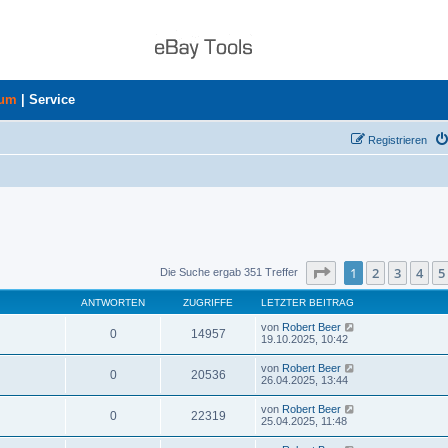
rum
|
Service
Registrieren
Seite
1
von
8
1
2
3
4
5
Die Suche ergab 351 Treffer
ANTWORTEN
ZUGRIFFE
LETZTER BEITRAG
von
Robert Beer
0
14957
19.10.2025, 10:42
von
Robert Beer
0
20536
26.04.2025, 13:44
von
Robert Beer
0
22319
25.04.2025, 11:48