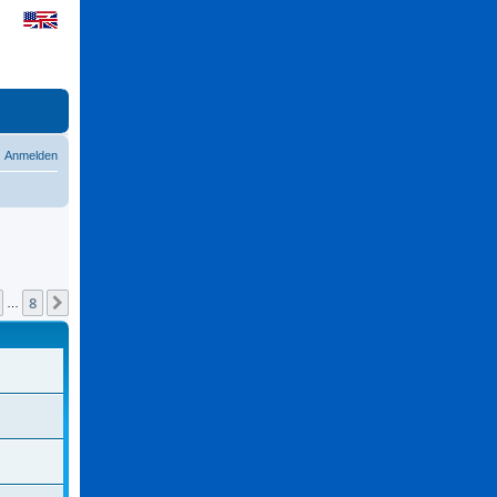
Anmelden
8
Nächste
…