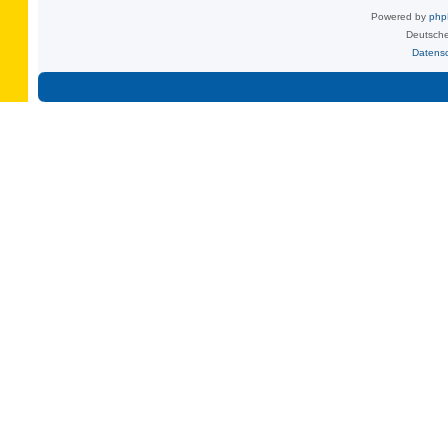
Powered by
ph
Deutsche
Datens