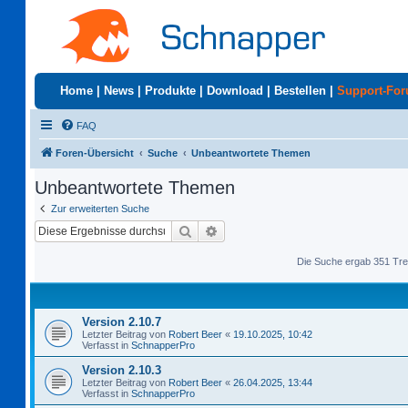
Home
|
News
|
Produkte
|
Download
|
Bestellen
|
Support-Fo
FAQ
Foren-Übersicht
Suche
Unbeantwortete Themen
Unbeantwortete Themen
Zur erweiterten Suche
Suche
Erweiterte Suche
Die Suche ergab 351 Tre
Version 2.10.7
Letzter Beitrag von
Robert Beer
«
19.10.2025, 10:42
Verfasst in
SchnapperPro
Version 2.10.3
Letzter Beitrag von
Robert Beer
«
26.04.2025, 13:44
Verfasst in
SchnapperPro