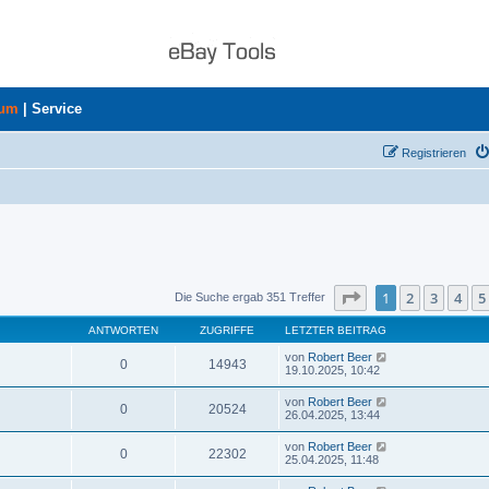
rum
|
Service
Registrieren
Seite
1
von
8
1
2
3
4
5
Die Suche ergab 351 Treffer
ANTWORTEN
ZUGRIFFE
LETZTER BEITRAG
von
Robert Beer
0
14943
19.10.2025, 10:42
von
Robert Beer
0
20524
26.04.2025, 13:44
von
Robert Beer
0
22302
25.04.2025, 11:48