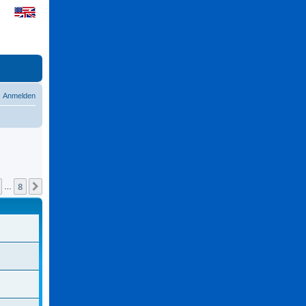
Anmelden
8
Nächste
…