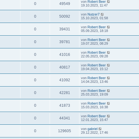
von
Robert Beer
0
49549
19.10.2023, 11:47
von
Nutzer7
0
50092
15.10.2023, 01:58
von
Robert Beer
0
39431
05.09.2023, 18:18
von
Robert Beer
0
39781
19.07.2023, 08:29
von
Robert Beer
0
41016
22.05.2023, 09:28
von
Robert Beer
0
40817
19.04.2023, 15:12
von
Robert Beer
0
41092
14.04.2023, 13:46
von
Robert Beer
0
42281
25.03.2023, 19:09
von
Robert Beer
0
41873
15.03.2023, 16:38
von
Robert Beer
0
44341
12.01.2023, 15:47
von
gabriel
0
129605
29.12.2022, 17:46