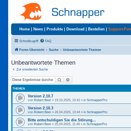
Home
|
News
|
Produkte
|
Download
|
Bestellen
|
Support-Fo
Schnellzugriff
FAQ
Foren-Übersicht
Suche
Unbeantwortete Themen
Unbeantwortete Themen
Zur erweiterten Suche
Suche
Erweiterte Suche
THEMEN
Version 2.10.7
von
Robert Beer
»
19.10.2025, 10:42
» in
SchnapperPro
Version 2.10.3
von
Robert Beer
»
26.04.2025, 13:44
» in
SchnapperPro
Bitte entschuldigen Sie die Störung...
von
Robert Beer
»
25.04.2025, 11:48
» in
SchnapperPro