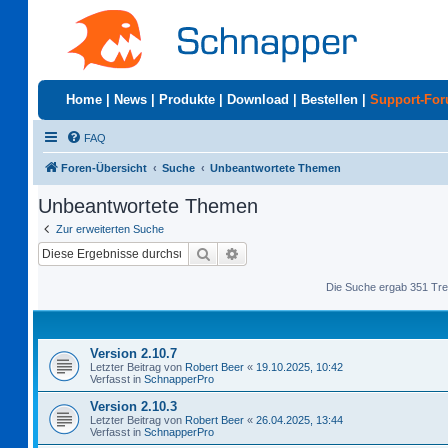
Home
|
News
|
Produkte
|
Download
|
Bestellen
|
Support-Fo
FAQ
Foren-Übersicht
Suche
Unbeantwortete Themen
Unbeantwortete Themen
Zur erweiterten Suche
Suche
Erweiterte Suche
Die Suche ergab 351 Tre
Version 2.10.7
Letzter Beitrag von
Robert Beer
«
19.10.2025, 10:42
Verfasst in
SchnapperPro
Version 2.10.3
Letzter Beitrag von
Robert Beer
«
26.04.2025, 13:44
Verfasst in
SchnapperPro