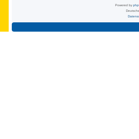
Powered by
ph
Deutsche
Datens