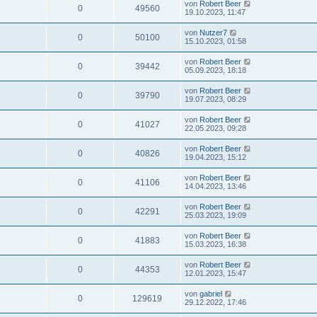
von
Robert Beer
0
49560
19.10.2023, 11:47
von
Nutzer7
0
50100
15.10.2023, 01:58
von
Robert Beer
0
39442
05.09.2023, 18:18
von
Robert Beer
0
39790
19.07.2023, 08:29
von
Robert Beer
0
41027
22.05.2023, 09:28
von
Robert Beer
0
40826
19.04.2023, 15:12
von
Robert Beer
0
41106
14.04.2023, 13:46
von
Robert Beer
0
42291
25.03.2023, 19:09
von
Robert Beer
0
41883
15.03.2023, 16:38
von
Robert Beer
0
44353
12.01.2023, 15:47
von
gabriel
0
129619
29.12.2022, 17:46