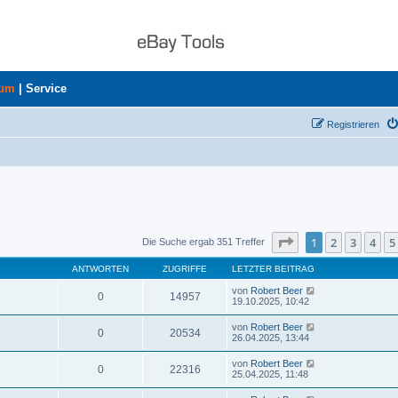
rum
|
Service
Registrieren
Seite
1
von
8
1
2
3
4
5
Die Suche ergab 351 Treffer
ANTWORTEN
ZUGRIFFE
LETZTER BEITRAG
von
Robert Beer
0
14957
19.10.2025, 10:42
von
Robert Beer
0
20534
26.04.2025, 13:44
von
Robert Beer
0
22316
25.04.2025, 11:48