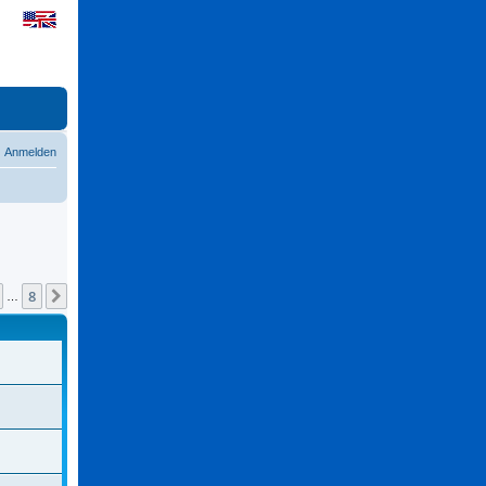
Anmelden
8
Nächste
…