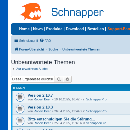
Home
|
News
|
Produkte
|
Download
|
Bestellen
|
Support-Fo
Schnellzugriff
FAQ
Foren-Übersicht
Suche
Unbeantwortete Themen
Unbeantwortete Themen
Zur erweiterten Suche
Suche
Erweiterte Suche
THEMEN
Version 2.10.7
von
Robert Beer
»
19.10.2025, 10:42
» in
SchnapperPro
Version 2.10.3
von
Robert Beer
»
26.04.2025, 13:44
» in
SchnapperPro
Bitte entschuldigen Sie die Störung...
von
Robert Beer
»
25.04.2025, 11:48
» in
SchnapperPro