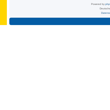
Powered by
ph
Deutsche
Datens