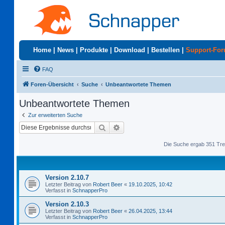
Home
|
News
|
Produkte
|
Download
|
Bestellen
|
Support-Fo
FAQ
Foren-Übersicht
Suche
Unbeantwortete Themen
Unbeantwortete Themen
Zur erweiterten Suche
Suche
Erweiterte Suche
Die Suche ergab 351 Tre
Version 2.10.7
Letzter Beitrag von
Robert Beer
«
19.10.2025, 10:42
Verfasst in
SchnapperPro
Version 2.10.3
Letzter Beitrag von
Robert Beer
«
26.04.2025, 13:44
Verfasst in
SchnapperPro