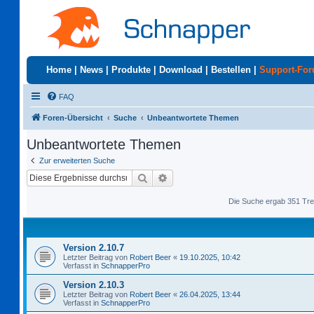
Home
|
News
|
Produkte
|
Download
|
Bestellen
|
Support-Fo
FAQ
Foren-Übersicht
Suche
Unbeantwortete Themen
Unbeantwortete Themen
Zur erweiterten Suche
Suche
Erweiterte Suche
Die Suche ergab 351 Tre
Version 2.10.7
Letzter Beitrag von
Robert Beer
«
19.10.2025, 10:42
Verfasst in
SchnapperPro
Version 2.10.3
Letzter Beitrag von
Robert Beer
«
26.04.2025, 13:44
Verfasst in
SchnapperPro