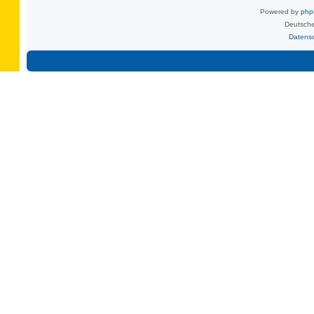
Powered by
ph
Deutsche
Datens