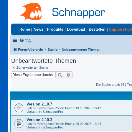
Home
|
News
|
Produkte
|
Download
|
Bestellen
|
Support-Fo
FAQ
Foren-Übersicht
Suche
Unbeantwortete Themen
Unbeantwortete Themen
Zur erweiterten Suche
Suche
Erweiterte Suche
Die Suche ergab 351 Tre
Version 2.10.7
Letzter Beitrag von
Robert Beer
«
19.10.2025, 10:42
Verfasst in
SchnapperPro
Version 2.10.3
Letzter Beitrag von
Robert Beer
«
26.04.2025, 13:44
Verfasst in
SchnapperPro