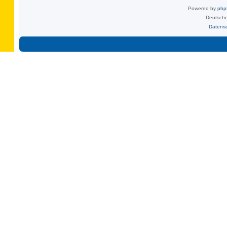
Powered by
ph
Deutsche
Datens