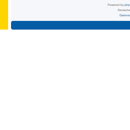
Powered by
ph
Deutsche
Datens