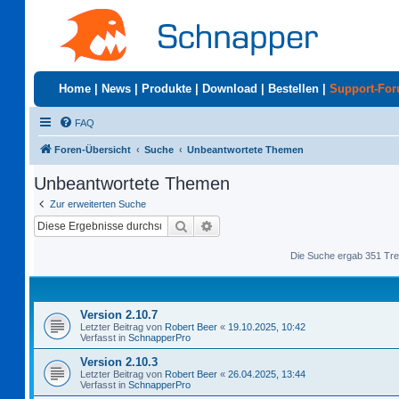
Home
|
News
|
Produkte
|
Download
|
Bestellen
|
Support-Fo
FAQ
Foren-Übersicht
Suche
Unbeantwortete Themen
Unbeantwortete Themen
Zur erweiterten Suche
Suche
Erweiterte Suche
Die Suche ergab 351 Tre
Version 2.10.7
Letzter Beitrag von
Robert Beer
«
19.10.2025, 10:42
Verfasst in
SchnapperPro
Version 2.10.3
Letzter Beitrag von
Robert Beer
«
26.04.2025, 13:44
Verfasst in
SchnapperPro