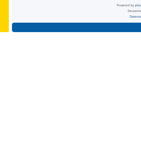
Powered by
ph
Deutsche
Datens