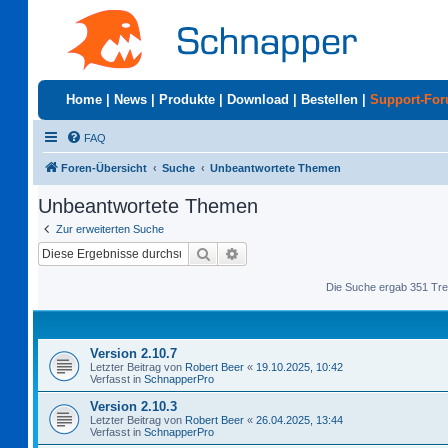
Home
|
News
|
Produkte
|
Download
|
Bestellen
|
Support-Fo
FAQ
Foren-Übersicht
Suche
Unbeantwortete Themen
Unbeantwortete Themen
Zur erweiterten Suche
Suche
Erweiterte Suche
Die Suche ergab 351 Tre
Version 2.10.7
Letzter Beitrag von
Robert Beer
«
19.10.2025, 10:42
Verfasst in
SchnapperPro
Version 2.10.3
Letzter Beitrag von
Robert Beer
«
26.04.2025, 13:44
Verfasst in
SchnapperPro