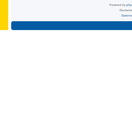
Powered by
ph
Deutsche
Datens