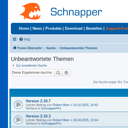
Home
|
News
|
Produkte
|
Download
|
Bestellen
|
Support-Fo
FAQ
Foren-Übersicht
Suche
Unbeantwortete Themen
Unbeantwortete Themen
Zur erweiterten Suche
Suche
Erweiterte Suche
Die Suche ergab 351 Tre
Version 2.10.7
Letzter Beitrag von
Robert Beer
«
19.10.2025, 10:42
Verfasst in
SchnapperPro
Version 2.10.3
Letzter Beitrag von
Robert Beer
«
26.04.2025, 13:44
Verfasst in
SchnapperPro