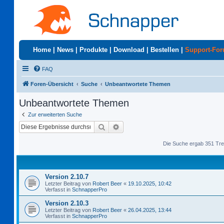
Home
|
News
|
Produkte
|
Download
|
Bestellen
|
Support-Fo
FAQ
Foren-Übersicht
Suche
Unbeantwortete Themen
Unbeantwortete Themen
Zur erweiterten Suche
Suche
Erweiterte Suche
Die Suche ergab 351 Tre
Version 2.10.7
Letzter Beitrag von
Robert Beer
«
19.10.2025, 10:42
Verfasst in
SchnapperPro
Version 2.10.3
Letzter Beitrag von
Robert Beer
«
26.04.2025, 13:44
Verfasst in
SchnapperPro