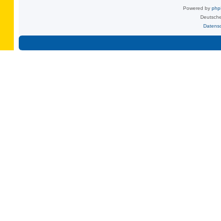
Powered by
ph
Deutsche
Datens