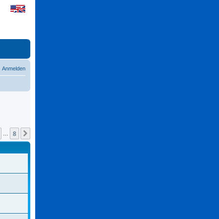
Anmelden
8
Nächste
…