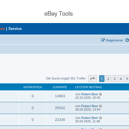
rum
|
Service
Registrieren
Seite
1
von
8
1
2
3
4
5
Die Suche ergab 351 Treffer
ANTWORTEN
ZUGRIFFE
LETZTER BEITRAG
von
Robert Beer
0
14963
19.10.2025, 10:42
von
Robert Beer
0
20542
26.04.2025, 13:44
von
Robert Beer
0
22326
25.04.2025, 11:48