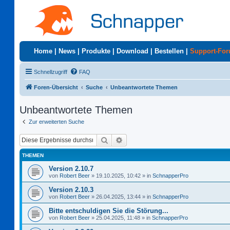
Home
|
News
|
Produkte
|
Download
|
Bestellen
|
Support-Fo
Schnellzugriff
FAQ
Foren-Übersicht
Suche
Unbeantwortete Themen
Unbeantwortete Themen
Zur erweiterten Suche
Suche
Erweiterte Suche
THEMEN
Version 2.10.7
von
Robert Beer
»
19.10.2025, 10:42
» in
SchnapperPro
Version 2.10.3
von
Robert Beer
»
26.04.2025, 13:44
» in
SchnapperPro
Bitte entschuldigen Sie die Störung...
von
Robert Beer
»
25.04.2025, 11:48
» in
SchnapperPro