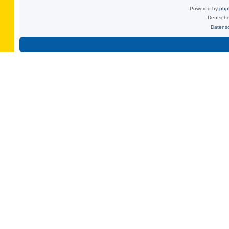
Powered by
ph
Deutsche
Datens