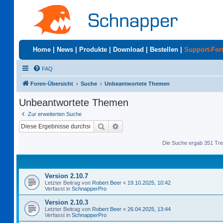
Home
|
News
|
Produkte
|
Download
|
Bestellen
|
Support-Fo
FAQ
Foren-Übersicht
Suche
Unbeantwortete Themen
Unbeantwortete Themen
Zur erweiterten Suche
Suche
Erweiterte Suche
Die Suche ergab 351 Tre
Version 2.10.7
Letzter Beitrag von
Robert Beer
«
19.10.2025, 10:42
Verfasst in
SchnapperPro
Version 2.10.3
Letzter Beitrag von
Robert Beer
«
26.04.2025, 13:44
Verfasst in
SchnapperPro