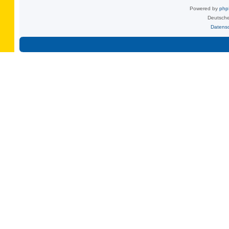
Powered by
ph
Deutsche
Datens