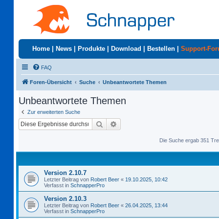
Home
|
News
|
Produkte
|
Download
|
Bestellen
|
Support-Fo
FAQ
Foren-Übersicht
Suche
Unbeantwortete Themen
Unbeantwortete Themen
Zur erweiterten Suche
Suche
Erweiterte Suche
Die Suche ergab 351 Tre
Version 2.10.7
Letzter Beitrag von
Robert Beer
«
19.10.2025, 10:42
Verfasst in
SchnapperPro
Version 2.10.3
Letzter Beitrag von
Robert Beer
«
26.04.2025, 13:44
Verfasst in
SchnapperPro