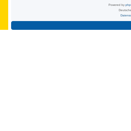
Powered by
ph
Deutsche
Datens