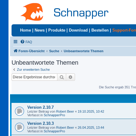
Home
|
News
|
Produkte
|
Download
|
Bestellen
|
Support-Fo
FAQ
Foren-Übersicht
Suche
Unbeantwortete Themen
Unbeantwortete Themen
Zur erweiterten Suche
Suche
Erweiterte Suche
Die Suche ergab 351 Tre
Version 2.10.7
Letzter Beitrag von
Robert Beer
«
19.10.2025, 10:42
Verfasst in
SchnapperPro
Version 2.10.3
Letzter Beitrag von
Robert Beer
«
26.04.2025, 13:44
Verfasst in
SchnapperPro