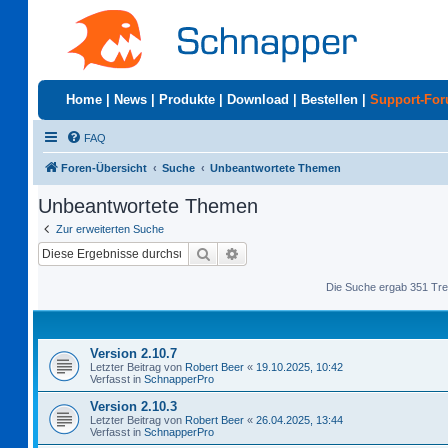
Home
|
News
|
Produkte
|
Download
|
Bestellen
|
Support-Fo
FAQ
Foren-Übersicht
Suche
Unbeantwortete Themen
Unbeantwortete Themen
Zur erweiterten Suche
Suche
Erweiterte Suche
Die Suche ergab 351 Tre
Version 2.10.7
Letzter Beitrag von
Robert Beer
«
19.10.2025, 10:42
Verfasst in
SchnapperPro
Version 2.10.3
Letzter Beitrag von
Robert Beer
«
26.04.2025, 13:44
Verfasst in
SchnapperPro