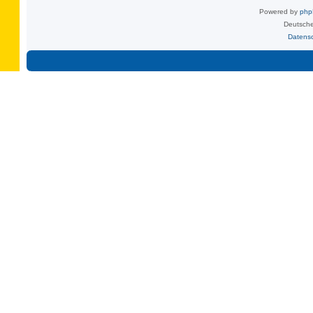
Powered by
ph
Deutsche
Datens