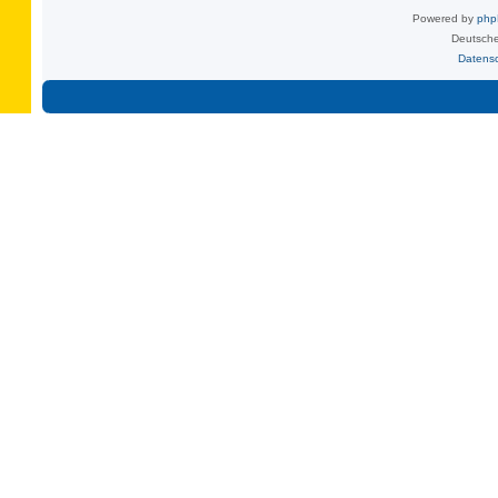
Powered by
ph
Deutsche
Datens