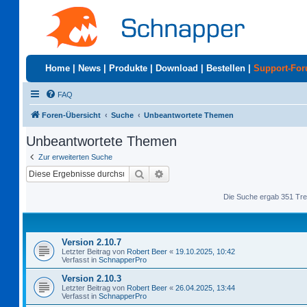
Home
|
News
|
Produkte
|
Download
|
Bestellen
|
Support-Fo
FAQ
Foren-Übersicht
Suche
Unbeantwortete Themen
Unbeantwortete Themen
Zur erweiterten Suche
Suche
Erweiterte Suche
Die Suche ergab 351 Tre
Version 2.10.7
Letzter Beitrag von
Robert Beer
«
19.10.2025, 10:42
Verfasst in
SchnapperPro
Version 2.10.3
Letzter Beitrag von
Robert Beer
«
26.04.2025, 13:44
Verfasst in
SchnapperPro