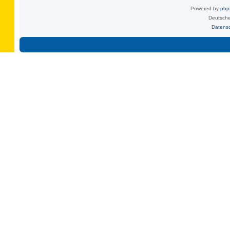
Powered by
ph
Deutsche
Datens