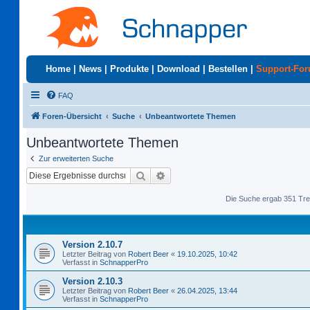
Home
|
News
|
Produkte
|
Download
|
Bestellen
|
Support-Fo
FAQ
Foren-Übersicht
Suche
Unbeantwortete Themen
Unbeantwortete Themen
Zur erweiterten Suche
Suche
Erweiterte Suche
Die Suche ergab 351 Tre
Version 2.10.7
Letzter Beitrag von
Robert Beer
«
19.10.2025, 10:42
Verfasst in
SchnapperPro
Version 2.10.3
Letzter Beitrag von
Robert Beer
«
26.04.2025, 13:44
Verfasst in
SchnapperPro