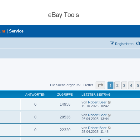
rum
|
Service
Registrieren
Seite
1
von
8
1
2
3
4
5
Die Suche ergab 351 Treffer
ANTWORTEN
ZUGRIFFE
LETZTER BEITRAG
von
Robert Beer
0
14958
19.10.2025, 10:42
von
Robert Beer
0
20536
26.04.2025, 13:44
von
Robert Beer
0
22320
25.04.2025, 11:48