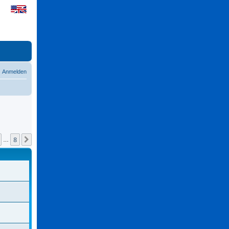
Anmelden
8
Nächste
…