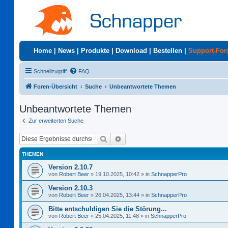
Home
|
News
|
Produkte
|
Download
|
Bestellen
|
Support-Fo
Schnellzugriff
FAQ
Foren-Übersicht
Suche
Unbeantwortete Themen
Unbeantwortete Themen
Zur erweiterten Suche
Suche
Erweiterte Suche
THEMEN
Version 2.10.7
von
Robert Beer
»
19.10.2025, 10:42
» in
SchnapperPro
Version 2.10.3
von
Robert Beer
»
26.04.2025, 13:44
» in
SchnapperPro
Bitte entschuldigen Sie die Störung...
von
Robert Beer
»
25.04.2025, 11:48
» in
SchnapperPro