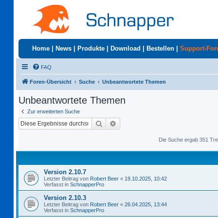
Home
|
News
|
Produkte
|
Download
|
Bestellen
|
Support-Fo
FAQ
Foren-Übersicht
Suche
Unbeantwortete Themen
Unbeantwortete Themen
Zur erweiterten Suche
Suche
Erweiterte Suche
Die Suche ergab 351 Tre
Version 2.10.7
Letzter Beitrag von
Robert Beer
«
19.10.2025, 10:42
Verfasst in
SchnapperPro
Version 2.10.3
Letzter Beitrag von
Robert Beer
«
26.04.2025, 13:44
Verfasst in
SchnapperPro