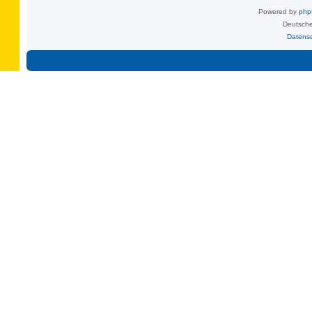
Powered by
ph
Deutsche
Datens