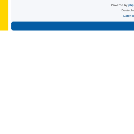
Powered by
ph
Deutsche
Datens