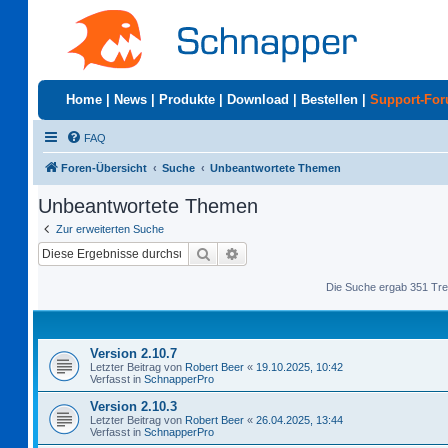
Home
|
News
|
Produkte
|
Download
|
Bestellen
|
Support-Fo
FAQ
Foren-Übersicht
Suche
Unbeantwortete Themen
Unbeantwortete Themen
Zur erweiterten Suche
Suche
Erweiterte Suche
Die Suche ergab 351 Tre
Version 2.10.7
Letzter Beitrag von
Robert Beer
«
19.10.2025, 10:42
Verfasst in
SchnapperPro
Version 2.10.3
Letzter Beitrag von
Robert Beer
«
26.04.2025, 13:44
Verfasst in
SchnapperPro