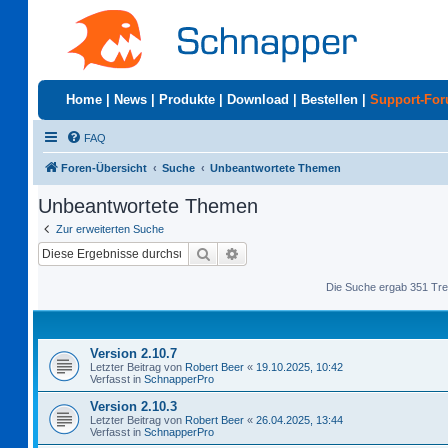
Home
|
News
|
Produkte
|
Download
|
Bestellen
|
Support-Fo
FAQ
Foren-Übersicht
Suche
Unbeantwortete Themen
Unbeantwortete Themen
Zur erweiterten Suche
Suche
Erweiterte Suche
Die Suche ergab 351 Tre
Version 2.10.7
Letzter Beitrag von
Robert Beer
«
19.10.2025, 10:42
Verfasst in
SchnapperPro
Version 2.10.3
Letzter Beitrag von
Robert Beer
«
26.04.2025, 13:44
Verfasst in
SchnapperPro