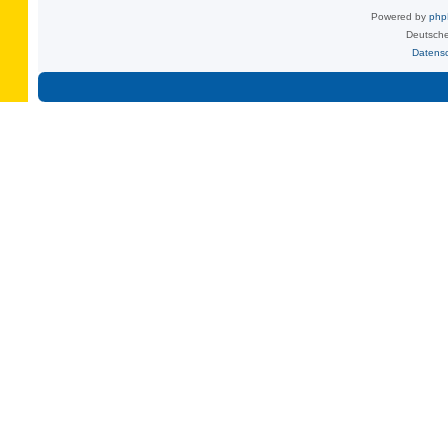
Powered by
ph
Deutsche
Datens