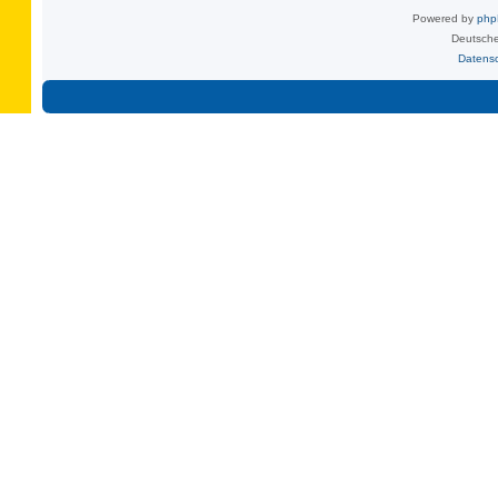
Powered by
ph
Deutsche
Datens