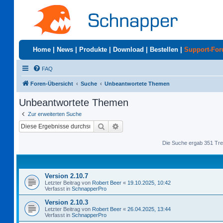
Home
|
News
|
Produkte
|
Download
|
Bestellen
|
Support-Fo
FAQ
Foren-Übersicht
Suche
Unbeantwortete Themen
Unbeantwortete Themen
Zur erweiterten Suche
Suche
Erweiterte Suche
Die Suche ergab 351 Tre
Version 2.10.7
Letzter Beitrag von
Robert Beer
«
19.10.2025, 10:42
Verfasst in
SchnapperPro
Version 2.10.3
Letzter Beitrag von
Robert Beer
«
26.04.2025, 13:44
Verfasst in
SchnapperPro