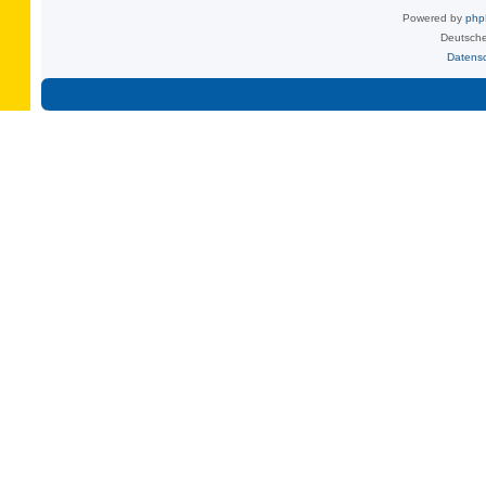
Powered by
ph
Deutsche
Datens