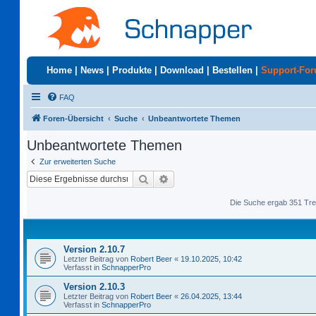
Home
|
News
|
Produkte
|
Download
|
Bestellen
|
Support-Fo
FAQ
Foren-Übersicht
Suche
Unbeantwortete Themen
Unbeantwortete Themen
Zur erweiterten Suche
Suche
Erweiterte Suche
Die Suche ergab 351 Tre
Version 2.10.7
Letzter Beitrag von
Robert Beer
«
19.10.2025, 10:42
Verfasst in
SchnapperPro
Version 2.10.3
Letzter Beitrag von
Robert Beer
«
26.04.2025, 13:44
Verfasst in
SchnapperPro