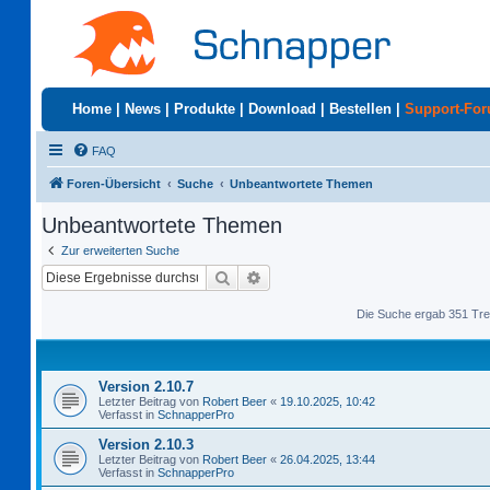
Home
|
News
|
Produkte
|
Download
|
Bestellen
|
Support-Fo
FAQ
Foren-Übersicht
Suche
Unbeantwortete Themen
Unbeantwortete Themen
Zur erweiterten Suche
Suche
Erweiterte Suche
Die Suche ergab 351 Tre
Version 2.10.7
Letzter Beitrag von
Robert Beer
«
19.10.2025, 10:42
Verfasst in
SchnapperPro
Version 2.10.3
Letzter Beitrag von
Robert Beer
«
26.04.2025, 13:44
Verfasst in
SchnapperPro