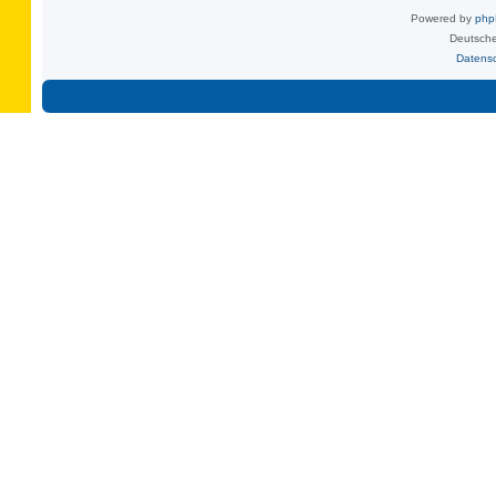
Powered by
ph
Deutsche
Datens