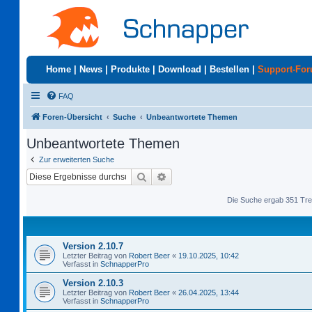
Home
|
News
|
Produkte
|
Download
|
Bestellen
|
Support-Fo
FAQ
Foren-Übersicht
Suche
Unbeantwortete Themen
Unbeantwortete Themen
Zur erweiterten Suche
Suche
Erweiterte Suche
Die Suche ergab 351 Tre
Version 2.10.7
Letzter Beitrag von
Robert Beer
«
19.10.2025, 10:42
Verfasst in
SchnapperPro
Version 2.10.3
Letzter Beitrag von
Robert Beer
«
26.04.2025, 13:44
Verfasst in
SchnapperPro