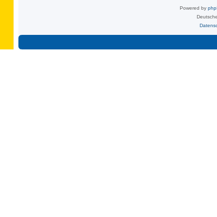
Powered by
ph
Deutsche
Datens