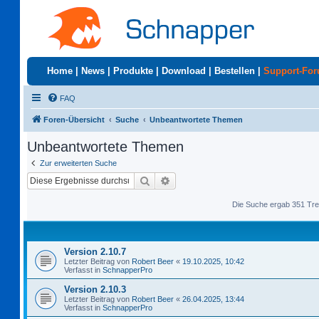
Home
|
News
|
Produkte
|
Download
|
Bestellen
|
Support-Fo
FAQ
Foren-Übersicht
Suche
Unbeantwortete Themen
Unbeantwortete Themen
Zur erweiterten Suche
Suche
Erweiterte Suche
Die Suche ergab 351 Tre
Version 2.10.7
Letzter Beitrag von
Robert Beer
«
19.10.2025, 10:42
Verfasst in
SchnapperPro
Version 2.10.3
Letzter Beitrag von
Robert Beer
«
26.04.2025, 13:44
Verfasst in
SchnapperPro