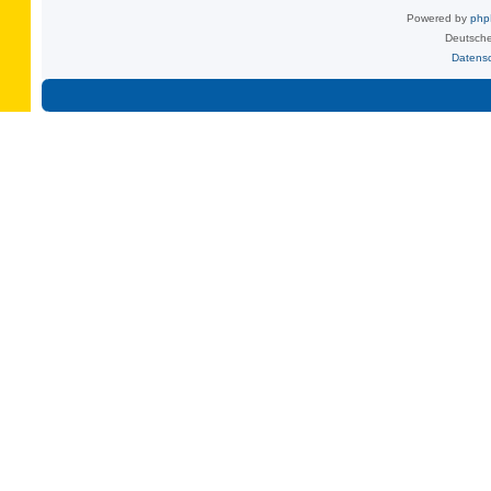
Powered by
ph
Deutsche
Datens