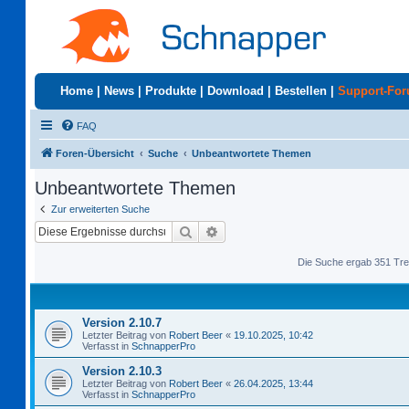
Home
|
News
|
Produkte
|
Download
|
Bestellen
|
Support-Fo
FAQ
Foren-Übersicht
Suche
Unbeantwortete Themen
Unbeantwortete Themen
Zur erweiterten Suche
Suche
Erweiterte Suche
Die Suche ergab 351 Tre
Version 2.10.7
Letzter Beitrag von
Robert Beer
«
19.10.2025, 10:42
Verfasst in
SchnapperPro
Version 2.10.3
Letzter Beitrag von
Robert Beer
«
26.04.2025, 13:44
Verfasst in
SchnapperPro