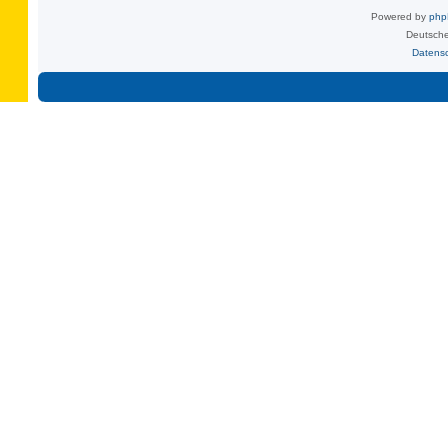
Powered by
ph
Deutsche
Datens