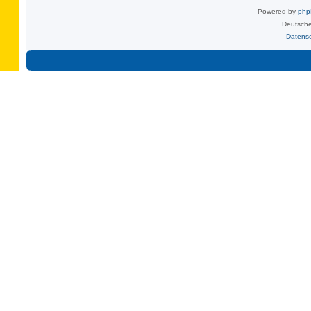
Powered by
ph
Deutsche
Datens