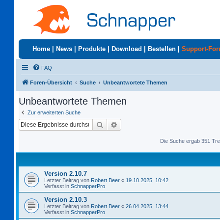
Home
|
News
|
Produkte
|
Download
|
Bestellen
|
Support-Fo
FAQ
Foren-Übersicht
Suche
Unbeantwortete Themen
Unbeantwortete Themen
Zur erweiterten Suche
Suche
Erweiterte Suche
Die Suche ergab 351 Tre
Version 2.10.7
Letzter Beitrag von
Robert Beer
«
19.10.2025, 10:42
Verfasst in
SchnapperPro
Version 2.10.3
Letzter Beitrag von
Robert Beer
«
26.04.2025, 13:44
Verfasst in
SchnapperPro