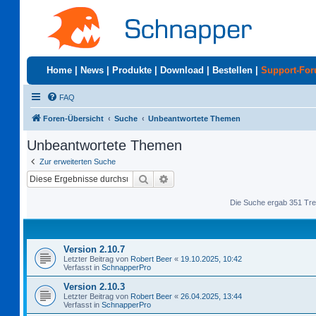
Home
|
News
|
Produkte
|
Download
|
Bestellen
|
Support-Fo
FAQ
Foren-Übersicht
Suche
Unbeantwortete Themen
Unbeantwortete Themen
Zur erweiterten Suche
Suche
Erweiterte Suche
Die Suche ergab 351 Tre
Version 2.10.7
Letzter Beitrag von
Robert Beer
«
19.10.2025, 10:42
Verfasst in
SchnapperPro
Version 2.10.3
Letzter Beitrag von
Robert Beer
«
26.04.2025, 13:44
Verfasst in
SchnapperPro