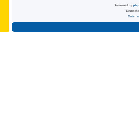
Powered by
ph
Deutsche
Datens