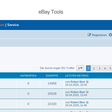
rum
|
Service
Registrieren
Seite
1
von
8
1
2
3
4
5
Die Suche ergab 351 Treffer
ANTWORTEN
ZUGRIFFE
LETZTER BEITRAG
von
Robert Beer
0
14958
19.10.2025, 10:42
von
Robert Beer
0
20539
26.04.2025, 13:44
von
Robert Beer
0
22320
25.04.2025, 11:48