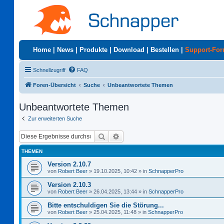
Home
|
News
|
Produkte
|
Download
|
Bestellen
|
Support-Fo
Schnellzugriff
FAQ
Foren-Übersicht
Suche
Unbeantwortete Themen
Unbeantwortete Themen
Zur erweiterten Suche
Suche
Erweiterte Suche
THEMEN
Version 2.10.7
von
Robert Beer
»
19.10.2025, 10:42
» in
SchnapperPro
Version 2.10.3
von
Robert Beer
»
26.04.2025, 13:44
» in
SchnapperPro
Bitte entschuldigen Sie die Störung...
von
Robert Beer
»
25.04.2025, 11:48
» in
SchnapperPro