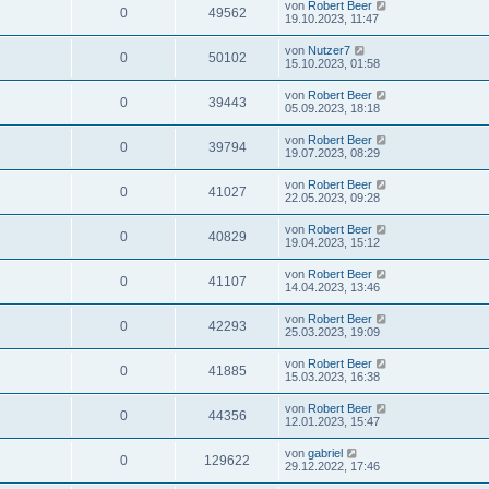
von
Robert Beer
0
49562
19.10.2023, 11:47
von
Nutzer7
0
50102
15.10.2023, 01:58
von
Robert Beer
0
39443
05.09.2023, 18:18
von
Robert Beer
0
39794
19.07.2023, 08:29
von
Robert Beer
0
41027
22.05.2023, 09:28
von
Robert Beer
0
40829
19.04.2023, 15:12
von
Robert Beer
0
41107
14.04.2023, 13:46
von
Robert Beer
0
42293
25.03.2023, 19:09
von
Robert Beer
0
41885
15.03.2023, 16:38
von
Robert Beer
0
44356
12.01.2023, 15:47
von
gabriel
0
129622
29.12.2022, 17:46