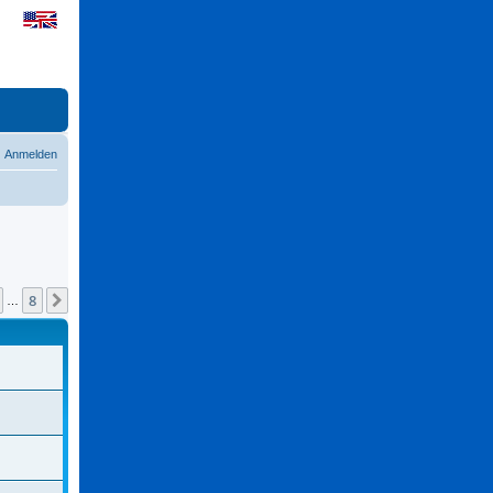
Anmelden
8
Nächste
…