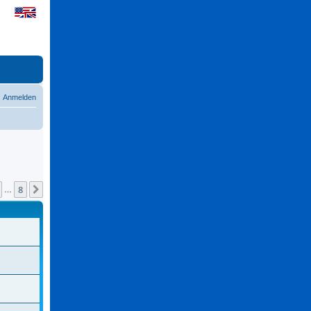
Anmelden
8
Nächste
…