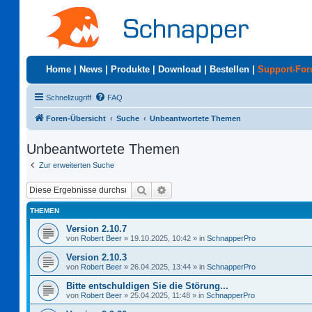
Home
|
News
|
Produkte
|
Download
|
Bestellen
|
Support-Fo
Schnellzugriff
FAQ
Foren-Übersicht
Suche
Unbeantwortete Themen
Unbeantwortete Themen
Zur erweiterten Suche
Suche
Erweiterte Suche
THEMEN
Version 2.10.7
von
Robert Beer
»
19.10.2025, 10:42
» in
SchnapperPro
Version 2.10.3
von
Robert Beer
»
26.04.2025, 13:44
» in
SchnapperPro
Bitte entschuldigen Sie die Störung...
von
Robert Beer
»
25.04.2025, 11:48
» in
SchnapperPro