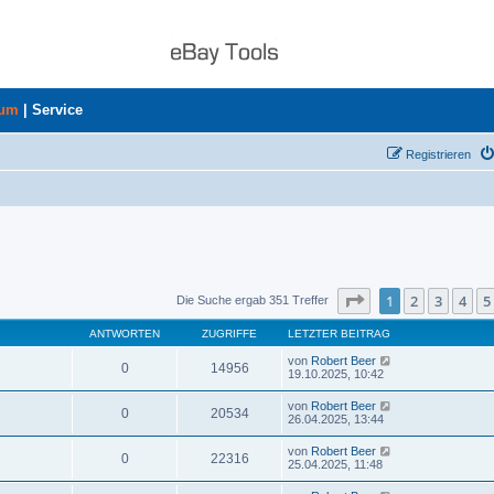
rum
|
Service
Registrieren
Seite
1
von
8
1
2
3
4
5
Die Suche ergab 351 Treffer
ANTWORTEN
ZUGRIFFE
LETZTER BEITRAG
von
Robert Beer
0
14956
19.10.2025, 10:42
von
Robert Beer
0
20534
26.04.2025, 13:44
von
Robert Beer
0
22316
25.04.2025, 11:48