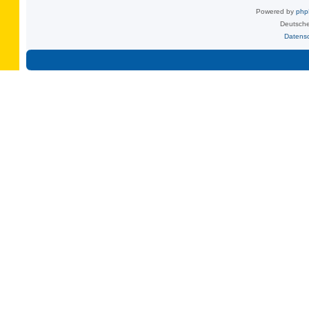
Powered by
ph
Deutsche
Datens