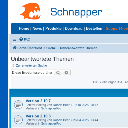
Home
|
News
|
Produkte
|
Download
|
Bestellen
|
Support-Fo
FAQ
Foren-Übersicht
Suche
Unbeantwortete Themen
Unbeantwortete Themen
Zur erweiterten Suche
Suche
Erweiterte Suche
Die Suche ergab 351 Tre
Version 2.10.7
Letzter Beitrag von
Robert Beer
«
19.10.2025, 10:42
Verfasst in
SchnapperPro
Version 2.10.3
Letzter Beitrag von
Robert Beer
«
26.04.2025, 13:44
Verfasst in
SchnapperPro