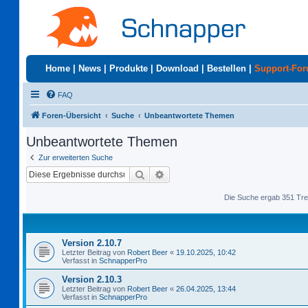
Home
|
News
|
Produkte
|
Download
|
Bestellen
|
Support-Fo
FAQ
Foren-Übersicht
Suche
Unbeantwortete Themen
Unbeantwortete Themen
Zur erweiterten Suche
Suche
Erweiterte Suche
Die Suche ergab 351 Tre
Version 2.10.7
Letzter Beitrag von
Robert Beer
«
19.10.2025, 10:42
Verfasst in
SchnapperPro
Version 2.10.3
Letzter Beitrag von
Robert Beer
«
26.04.2025, 13:44
Verfasst in
SchnapperPro