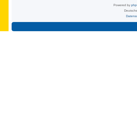
Powered by
ph
Deutsche
Datens