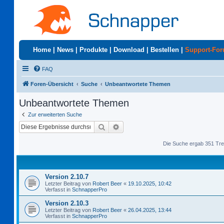
Home
|
News
|
Produkte
|
Download
|
Bestellen
|
Support-Fo
FAQ
Foren-Übersicht
Suche
Unbeantwortete Themen
Unbeantwortete Themen
Zur erweiterten Suche
Suche
Erweiterte Suche
Die Suche ergab 351 Tre
Version 2.10.7
Letzter Beitrag von
Robert Beer
«
19.10.2025, 10:42
Verfasst in
SchnapperPro
Version 2.10.3
Letzter Beitrag von
Robert Beer
«
26.04.2025, 13:44
Verfasst in
SchnapperPro