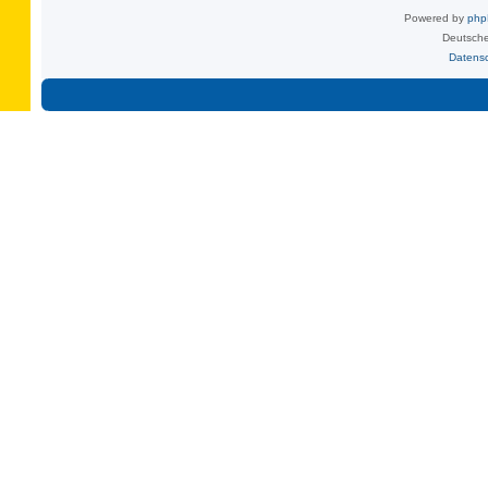
Powered by
ph
Deutsche
Datens