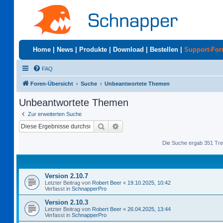
Home
|
News
|
Produkte
|
Download
|
Bestellen
|
Support-Fo
FAQ
Foren-Übersicht
Suche
Unbeantwortete Themen
Unbeantwortete Themen
Zur erweiterten Suche
Suche
Erweiterte Suche
Die Suche ergab 351 Tre
Version 2.10.7
Letzter Beitrag von
Robert Beer
«
19.10.2025, 10:42
Verfasst in
SchnapperPro
Version 2.10.3
Letzter Beitrag von
Robert Beer
«
26.04.2025, 13:44
Verfasst in
SchnapperPro