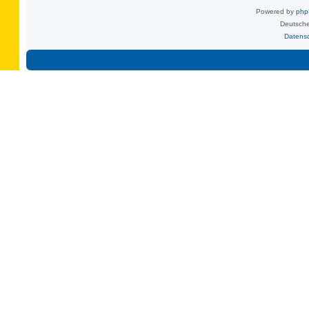
Powered by
ph
Deutsche
Datens