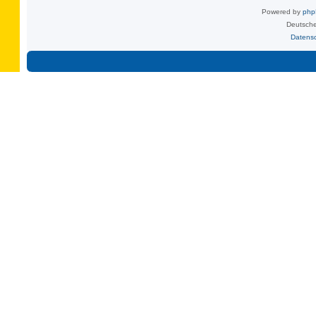
Powered by
ph
Deutsche
Datens