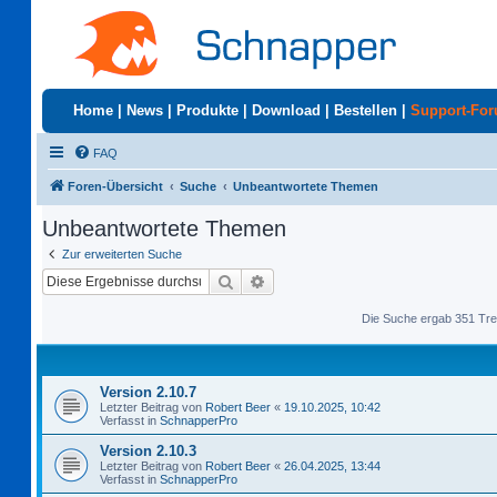
Home
|
News
|
Produkte
|
Download
|
Bestellen
|
Support-Fo
FAQ
Foren-Übersicht
Suche
Unbeantwortete Themen
Unbeantwortete Themen
Zur erweiterten Suche
Suche
Erweiterte Suche
Die Suche ergab 351 Tre
Version 2.10.7
Letzter Beitrag von
Robert Beer
«
19.10.2025, 10:42
Verfasst in
SchnapperPro
Version 2.10.3
Letzter Beitrag von
Robert Beer
«
26.04.2025, 13:44
Verfasst in
SchnapperPro