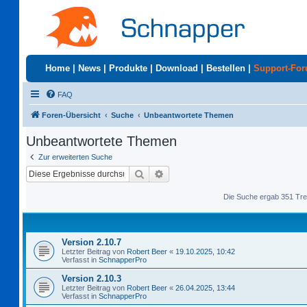
Home
|
News
|
Produkte
|
Download
|
Bestellen
|
Support-Fo
FAQ
Foren-Übersicht
Suche
Unbeantwortete Themen
Unbeantwortete Themen
Zur erweiterten Suche
Suche
Erweiterte Suche
Die Suche ergab 351 Tre
Version 2.10.7
Letzter Beitrag von
Robert Beer
«
19.10.2025, 10:42
Verfasst in
SchnapperPro
Version 2.10.3
Letzter Beitrag von
Robert Beer
«
26.04.2025, 13:44
Verfasst in
SchnapperPro