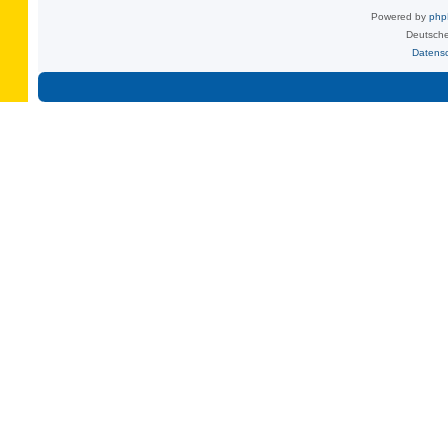
Powered by
ph
Deutsche
Datens