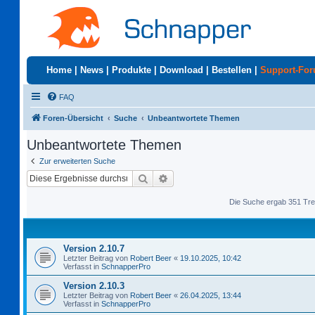
Home
|
News
|
Produkte
|
Download
|
Bestellen
|
Support-Fo
FAQ
Foren-Übersicht
Suche
Unbeantwortete Themen
Unbeantwortete Themen
Zur erweiterten Suche
Suche
Erweiterte Suche
Die Suche ergab 351 Tre
Version 2.10.7
Letzter Beitrag von
Robert Beer
«
19.10.2025, 10:42
Verfasst in
SchnapperPro
Version 2.10.3
Letzter Beitrag von
Robert Beer
«
26.04.2025, 13:44
Verfasst in
SchnapperPro