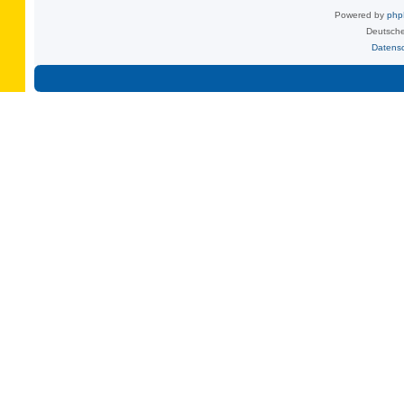
Powered by
ph
Deutsche
Datens