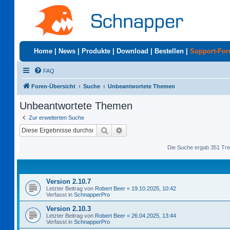
Home
|
News
|
Produkte
|
Download
|
Bestellen
|
Support-Fo
FAQ
Foren-Übersicht
Suche
Unbeantwortete Themen
Unbeantwortete Themen
Zur erweiterten Suche
Suche
Erweiterte Suche
Die Suche ergab 351 Tre
Version 2.10.7
Letzter Beitrag von
Robert Beer
«
19.10.2025, 10:42
Verfasst in
SchnapperPro
Version 2.10.3
Letzter Beitrag von
Robert Beer
«
26.04.2025, 13:44
Verfasst in
SchnapperPro