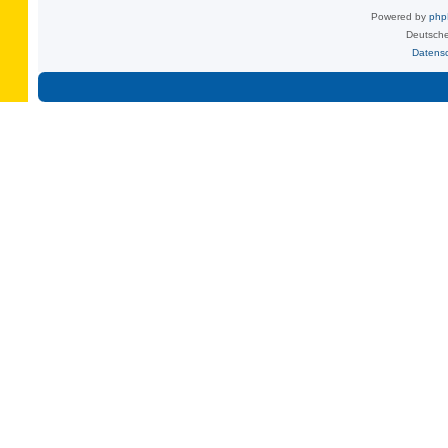
Powered by
ph
Deutsche
Datens