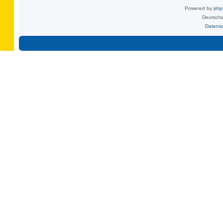
Powered by
ph
Deutsche
Datens