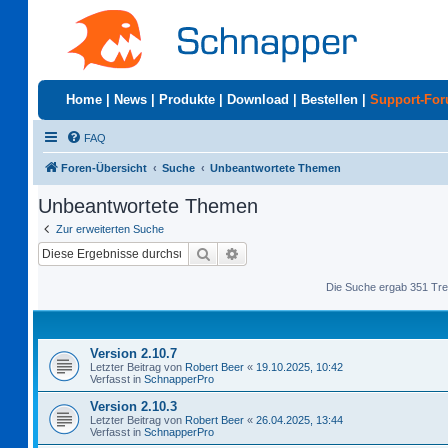
Home
|
News
|
Produkte
|
Download
|
Bestellen
|
Support-Fo
FAQ
Foren-Übersicht
Suche
Unbeantwortete Themen
Unbeantwortete Themen
Zur erweiterten Suche
Suche
Erweiterte Suche
Die Suche ergab 351 Tre
Version 2.10.7
Letzter Beitrag von
Robert Beer
«
19.10.2025, 10:42
Verfasst in
SchnapperPro
Version 2.10.3
Letzter Beitrag von
Robert Beer
«
26.04.2025, 13:44
Verfasst in
SchnapperPro