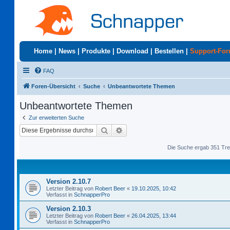
Home
|
News
|
Produkte
|
Download
|
Bestellen
|
Support-Fo
FAQ
Foren-Übersicht
Suche
Unbeantwortete Themen
Unbeantwortete Themen
Zur erweiterten Suche
Suche
Erweiterte Suche
Die Suche ergab 351 Tre
Version 2.10.7
Letzter Beitrag von
Robert Beer
«
19.10.2025, 10:42
Verfasst in
SchnapperPro
Version 2.10.3
Letzter Beitrag von
Robert Beer
«
26.04.2025, 13:44
Verfasst in
SchnapperPro