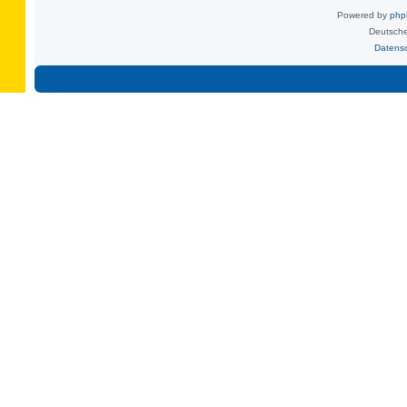
Powered by
ph
Deutsche
Datens