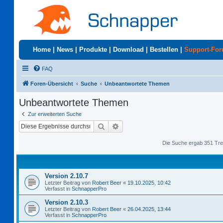
Home
|
News
|
Produkte
|
Download
|
Bestellen
|
Support-Fo
FAQ
Foren-Übersicht
Suche
Unbeantwortete Themen
Unbeantwortete Themen
Zur erweiterten Suche
Suche
Erweiterte Suche
Die Suche ergab 351 Tre
Version 2.10.7
Letzter Beitrag von
Robert Beer
«
19.10.2025, 10:42
Verfasst in
SchnapperPro
Version 2.10.3
Letzter Beitrag von
Robert Beer
«
26.04.2025, 13:44
Verfasst in
SchnapperPro