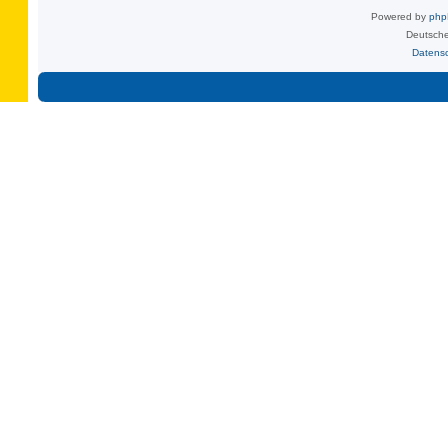
Powered by
ph
Deutsche
Datens